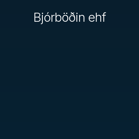
Bjórböðin ehf